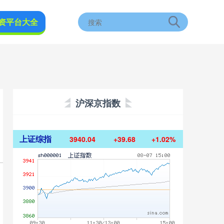
资平台大全
沪深京指数
上证综指
3940.04
+39.68
+1.02%