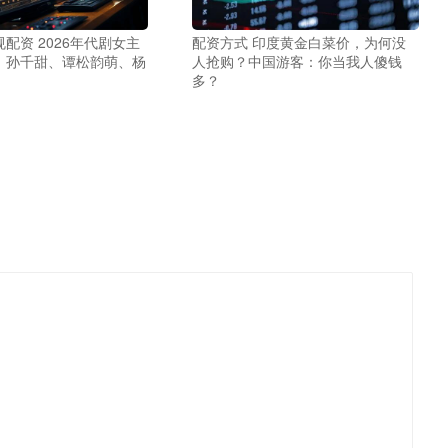
配资 2026年代剧女主
配资方式 印度黄金白菜价，为何没
：孙千甜、谭松韵萌、杨
人抢购？中国游客：你当我人傻钱
多？