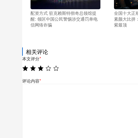
配资方式 驻克赖斯特彻奇总领馆提
全国十大正规
醒: 领区中国公民警惕涉交通罚单电
素颜大比拼
信网络诈骗
紫最顶
相关评论
本文评分
*
评论内容
*